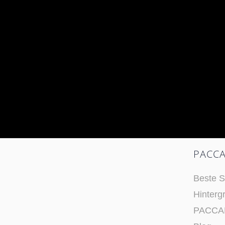
PACCA
Beste S
Hinterg
PACCAR