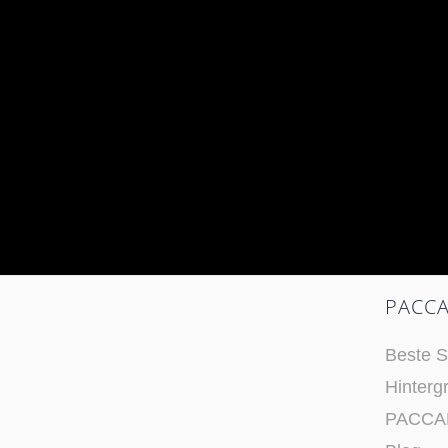
PACCA
Beste S
Hinterg
PACCAR