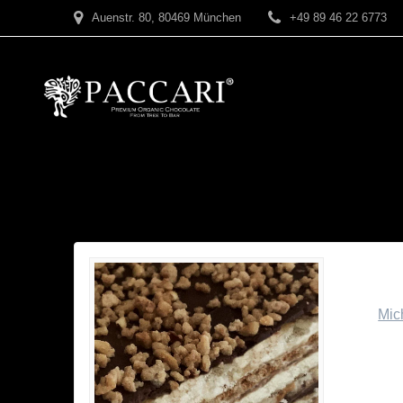
Zum
Auenstr. 80, 80469 München
+49 89 46 22 6773
Inhalt
springen
Pacca
Pascu
von
Mic
Dieser 
der Op