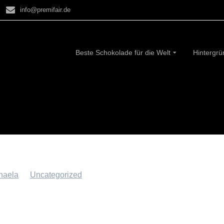
info@premifair.de
Beste Schokolade für die Welt
Hintergr
ri Rezept: Spanischer Osterkuchen “Mona de
a”
haela
in
Uncategorized
an 7. März 2024
traditionelle Spanische Osterkuchen überzeugt nicht nur
tik, sondern auch im Geschmack – vorallem mit unserer