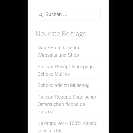
Suche
nach:
Neueste Beiträge
Neue Premifair.com
Webseite und Shop
Paccari Rezept: Knusprige
Schoko Muffins
Schokolade zu Muttertag
Paccari Rezept: Spanischer
Osterkuchen “Mona de
Pascua”
Kakaopulver – 100% Kakao,
sonst nichts