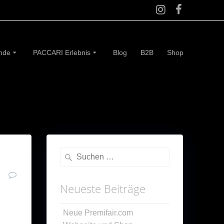
ünde
PACCARI Erlebnis
Blog
B2B
Shop
Suche
nach:
0
Neueste Beiträge
 in
Neue Premifair.com