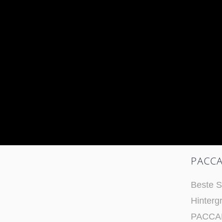
PACCA
Beste S
Hinterg
PACCAR