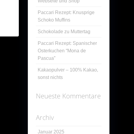
Webseite und Shop
Paccari Rezept: Knusprige
Schoko Muffins
Schokolade zu Muttertag
Paccari Rezept: Spanischer
Osterkuchen “Mona de
Pascua”
Kakaopulver – 100% Kakao,
sonst nichts
Neueste Kommentare
Archiv
Januar 2025