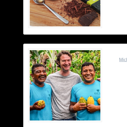
Beyon
von
Mic
Was ist
arbeite
Zwisch