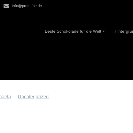
info@premifair.de
Beste Schokolade für die Welt
Hintergr
ri Rezept: Veganer schokoladiger Chiapuddin
haela
in
Uncategorized
an 22. Februar 2022
r Chiapudding mit einem schokoladigen Twist! Ob als
ck, Dessert oder einfach als Snack für zwischendurch –
 lecker.