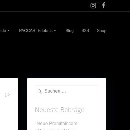
ünde
PACCARI Erlebnis
Blog
B2B
Shop
g
Suche
0
nach:
Neueste Beiträge
Neue Premifair.com