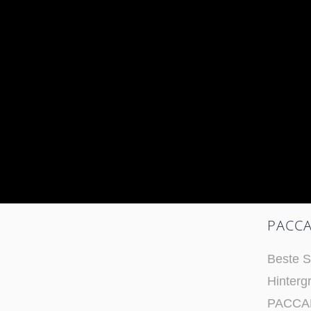
PACCA
Beste S
Hinterg
PACCAR