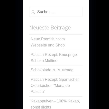
Suche
nach:
Neueste Beiträge
Neue Premifair.com
Webseite und Shop
Paccari Rezept: Knusprige
Schoko Muffins
Schokolade zu Muttertag
Paccari Rezept: Spanischer
Osterkuchen “Mona de
Pascua”
Kakaopulver – 100% Kakao,
sonst nichts