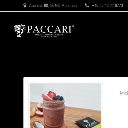
Zum
Auenstr. 80, 80469 München
+49 89 46 22 6773
Inhalt
springen
Pacca
von
Mic
Vegane
Frühstü
einfach