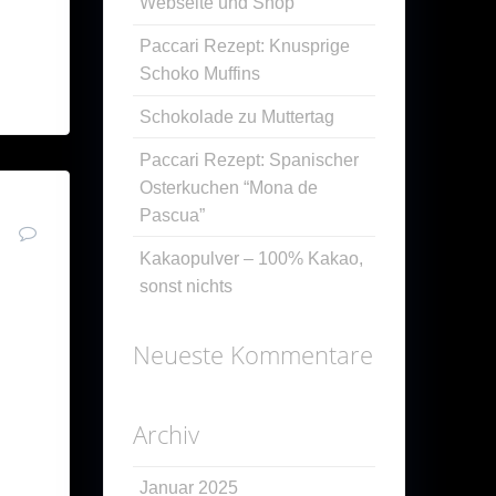
Webseite und Shop
Paccari Rezept: Knusprige
Schoko Muffins
Schokolade zu Muttertag
Paccari Rezept: Spanischer
Osterkuchen “Mona de
Pascua”
0
Kakaopulver – 100% Kakao,
sonst nichts
d
Neueste Kommentare
Archiv
Januar 2025