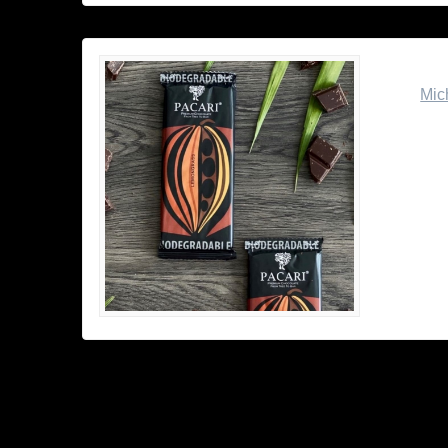
Plast
von
Mic
„Pacari
indige
tragen
Verpac