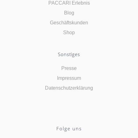
PACCARI Erlebnis
Blog
Geschäftskunden
Shop
Sonstiges
Presse
Impressum
Datenschutzerklärung
Folge uns